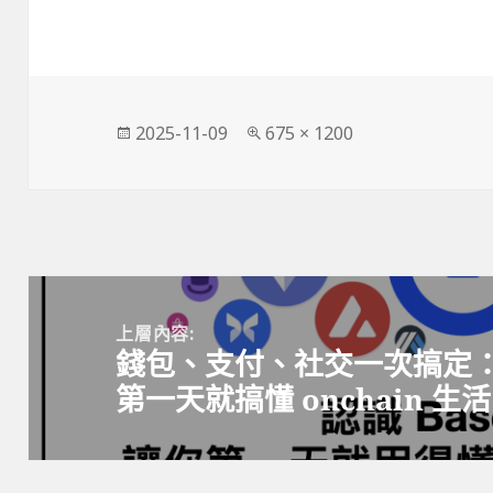
發
完
2025-11-09
675 × 1200
佈
整
日
尺
期:
寸
文
章
上層內容:
錢包、支付、社交一次搞定：認識
導
第一天就搞懂 onchain 生
覽