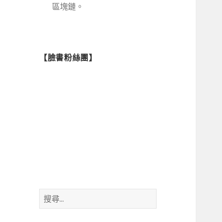
區塊鏈。
【臉書粉絲團】
搜
尋
關