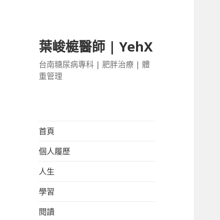
葉峻榳醫師 | YehX
台南糖尿病專科 | 肥胖治療 | 體
重管理
首頁
個人履歷
人生
學習
閱讀