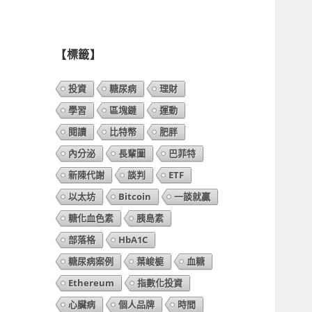
列
表】
【標籤】
投資
糖尿病
理財
學習
區塊鏈
運動
閱讀
比特幣
肥胖
內分泌
長輩圖
巴菲特
新陳代謝
談判
ETF
以太坊
Bitcoin
一談就贏
糖化血色素
胰島素
部落格
HbA1C
糖尿病案例
葉峻榳
血糖
Ethereum
指數化投資
心臟病
個人品牌
時間