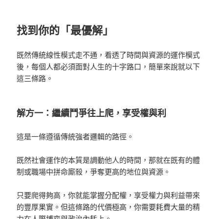
找到你的「最優解」
既然傳統線性模式走不通，看透了時間與資源的運作模式
後，每個人都必須面對人生的十字路口，簡單來說
就以下
這三條路。
解方一：
繼續鬥爭往上爬，享受權與利
這是一條遵循傳統強者邏輯的路徑。
既然社會運作的本質是調動他人的時間，那就在既有的體
制或職場中拼命廝殺，爭奪更高的地位與資源。
只要爬得夠高，你就能掌握分配權，享受權力與利益帶來
的豐厚果實。
但這條路的代價極高，你需要耗費大量的精
力在人際博弈與政治內耗上。