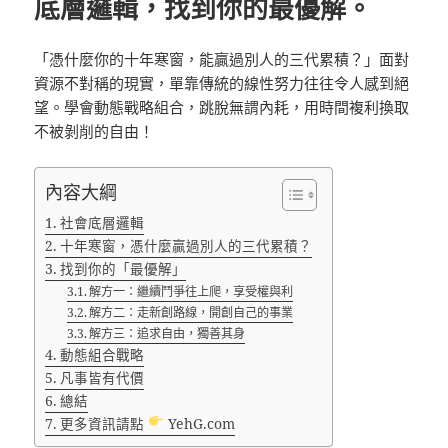
底層邏輯，找到你的最優解。
「憑什麼你的十年寒窗，能贏過別人的三代累積？」面對
資源不對稱的現實，單靠傳統的線性努力往往令人感到絕
望。
學會動態戰略組合，跳脫無謂內耗，用時間複利換取
不被剝削的自由！
內容大綱
社會底層邏輯
十年寒窗，憑什麼贏過別人的三代累積？
找到你的「最優解」
解方一：繼續鬥爭往上爬，享受權與利
解方二：走新創路線，開創自己的事業
解方三：追求自由，獨善其身
動態組合戰略
凡事皆有代價
總結
更多資訊請點
YehG.com