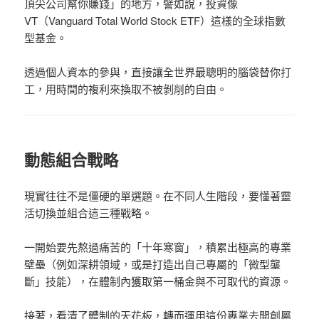
頂尖公司幫你賺錢」的地方，譬如說，投資像
VT（Vanguard Total World Stock ETF）這樣的全球指數
型基金。
透過個人資本的參與，直接讓全世界最聰明的腦袋替你打
工，用時間的複利來換取不被剝削的自由。
動態組合戰略
現實往往不是僵硬的單選題。在不同人生階段，要懂著靈
活切換並組合這三種戰略。
一開始要先熬過痛苦的「十年寒窗」，積累出極高的專業
壁壘（例如深耕領域，或是打造出自己專屬的「微型壟
斷」技能），在體制內獲取第一桶金與不可取代的資源。
接著，看清了體制的天花板，轉而運用這份專業去開創屬