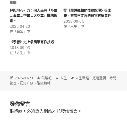
相關
掙脫地心引力：個人品牌「陸軍
從《超越邏輯的情緒說服》這本
→海軍→空軍→太空軍」戰略規
書，來看柯文哲的器官移植事件
劃。
2018-09-04
2026-04-20
在「人生」中
在「學習」中
《學習》史上最簡單寫作技巧
2018-09-03
在「人生」中
發
作
分
標
2026-03-23
葉峻榳
人生
人生戰略
、
底層邏輯
、
時間
佈
者
類
籤
管理
、
認知升級
、
階級翻轉
日
期:
發佈留言
很抱歉，必須
登入
網站才能發佈留言。