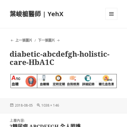
葉峻榳醫師 | YehX
選單及
小工具
上一張圖片
下一張圖片
diabetic-abcdefgh-holistic-
care-HbA1C
發
完
2018-08-05
1038 × 146
佈
整
日
尺
文
期:
寸
上層內容:
章
?糖尿病 ABCDEFGH 全人照護