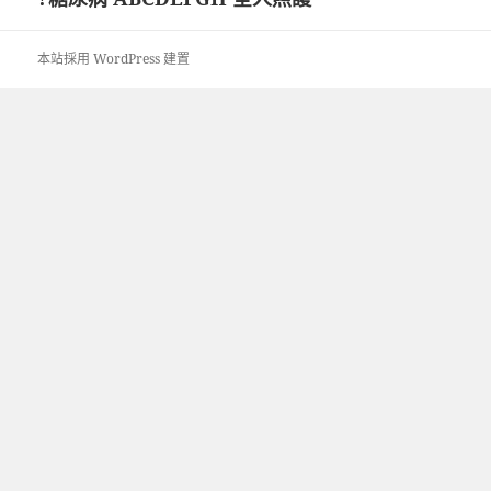
導
覽
本站採用 WordPress 建置