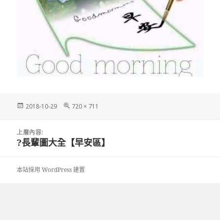
發
完
2018-10-29
720 × 711
佈
整
日
尺
文
期:
寸
上層內容:
章
?長輩圖大全【早安區】
導
覽
本站採用 WordPress 建置