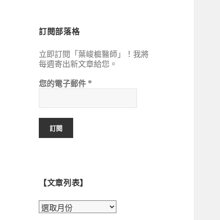
鍵
字:
訂閱部落格
立即訂閱「葉峻榳醫師」！我將
每週寄出新文章給您。
您的電子郵件
*
【文章列表】
【文
章