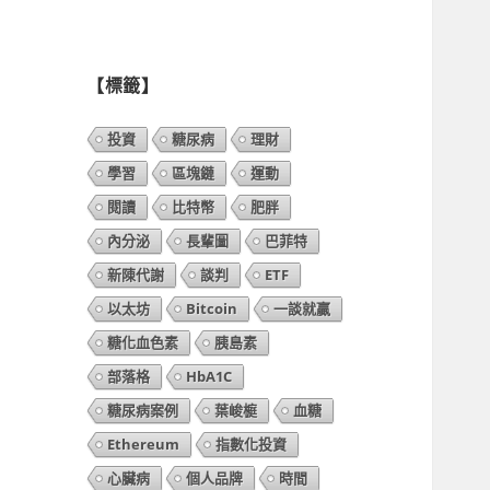
列
表】
【標籤】
投資
糖尿病
理財
學習
區塊鏈
運動
閱讀
比特幣
肥胖
內分泌
長輩圖
巴菲特
新陳代謝
談判
ETF
以太坊
Bitcoin
一談就贏
糖化血色素
胰島素
部落格
HbA1C
糖尿病案例
葉峻榳
血糖
Ethereum
指數化投資
心臟病
個人品牌
時間