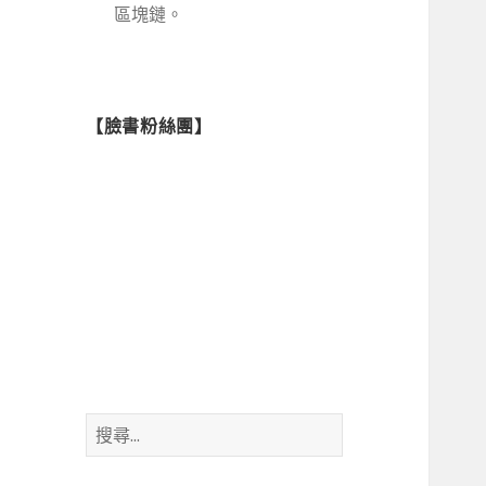
區塊鏈。
【臉書粉絲團】
搜
尋
關