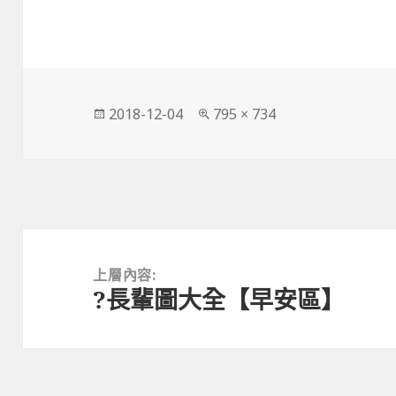
發
完
2018-12-04
795 × 734
佈
整
日
尺
期:
寸
文
章
上層內容:
?長輩圖大全【早安區】
導
覽