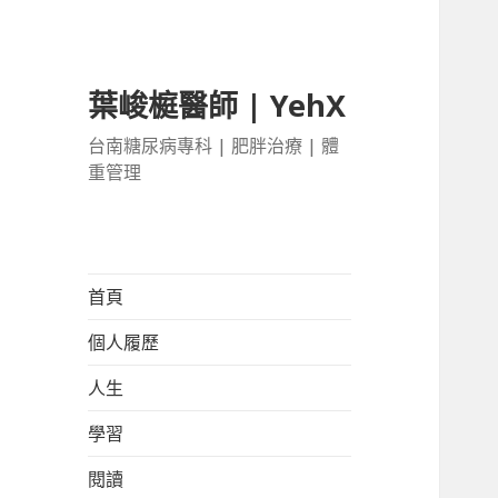
葉峻榳醫師 | YehX
台南糖尿病專科 | 肥胖治療 | 體
重管理
首頁
個人履歷
人生
學習
閱讀