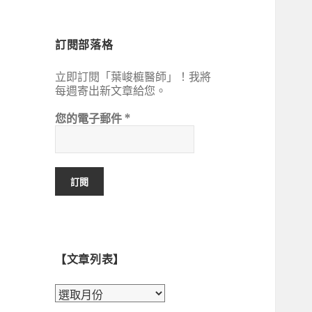
鍵
字:
訂閱部落格
立即訂閱「葉峻榳醫師」！我將
每週寄出新文章給您。
您的電子郵件
*
【文章列表】
【文
章