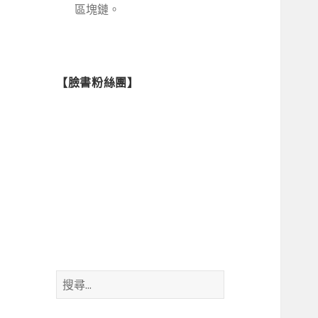
區塊鏈。
【臉書粉絲團】
搜
尋
關