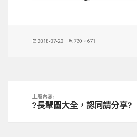
發
完
2018-07-20
720 × 671
佈
整
日
尺
期:
寸
文
章
上層內容:
?長輩圖大全，認同請分享?
導
覽