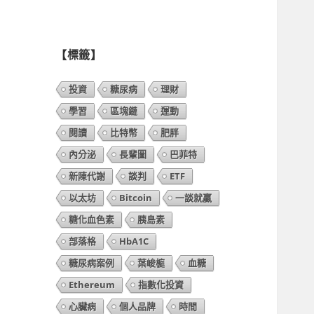
列
表】
【標籤】
投資
糖尿病
理財
學習
區塊鏈
運動
閱讀
比特幣
肥胖
內分泌
長輩圖
巴菲特
新陳代謝
談判
ETF
以太坊
Bitcoin
一談就贏
糖化血色素
胰島素
部落格
HbA1C
糖尿病案例
葉峻榳
血糖
Ethereum
指數化投資
心臟病
個人品牌
時間