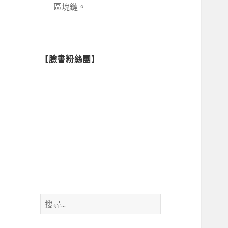
區塊鏈。
【臉書粉絲團】
搜
尋
關