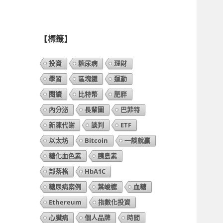
列
表】
【標籤】
投資
糖尿病
理財
學習
區塊鏈
運動
閱讀
比特幣
肥胖
內分泌
長輩圖
巴菲特
新陳代謝
談判
ETF
以太坊
Bitcoin
一談就贏
糖化血色素
胰島素
部落格
HbA1C
糖尿病案例
葉峻榳
血糖
Ethereum
指數化投資
心臟病
個人品牌
時間