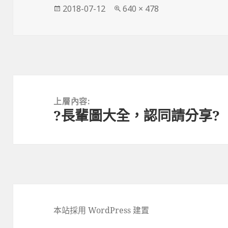
發
完
2018-07-12
640 × 478
佈
整
日
尺
期:
寸
文
章
上層內容:
?長輩圖大全，認同請分享?
導
覽
本站採用 WordPress 建置