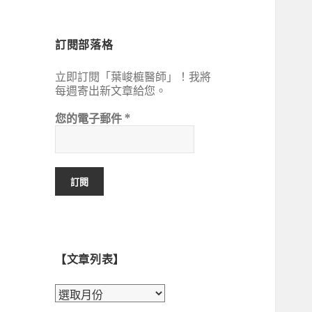
鍵
字:
訂閱部落格
立即訂閱「葉峻榳醫師」！我將
每週寄出新文章給您。
您的電子郵件
*
【文章列表】
【文
章