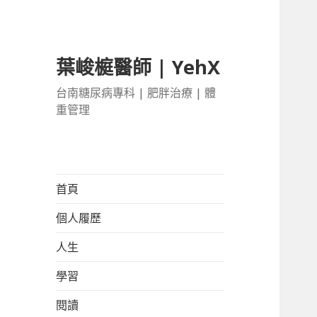
葉峻榳醫師 | YehX
台南糖尿病專科 | 肥胖治療 | 體
重管理
首頁
個人履歷
人生
學習
閱讀