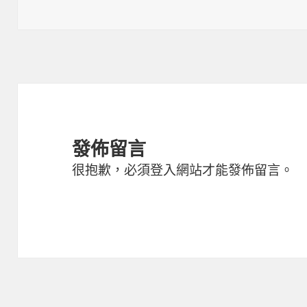
佈
整
日
尺
期:
寸
發佈留言
很抱歉，必須
登入
網站才能發佈留言。