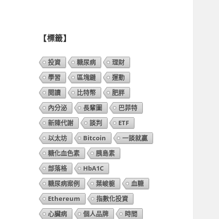
列
表】
【標籤】
投資
糖尿病
理財
學習
區塊鏈
運動
閱讀
比特幣
肥胖
內分泌
長輩圖
巴菲特
新陳代謝
談判
ETF
以太坊
Bitcoin
一談就贏
糖化血色素
胰島素
部落格
HbA1C
糖尿病案例
葉峻榳
血糖
Ethereum
指數化投資
心臟病
個人品牌
時間