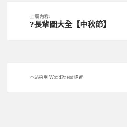
文
章
上層內容:
?長輩圖大全【中秋節】
導
覽
本站採用 WordPress 建置