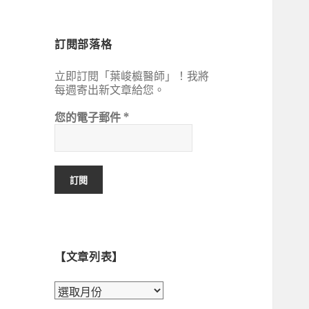
鍵
字:
訂閱部落格
立即訂閱「葉峻榳醫師」！我將
每週寄出新文章給您。
您的電子郵件
*
【文章列表】
【文
章