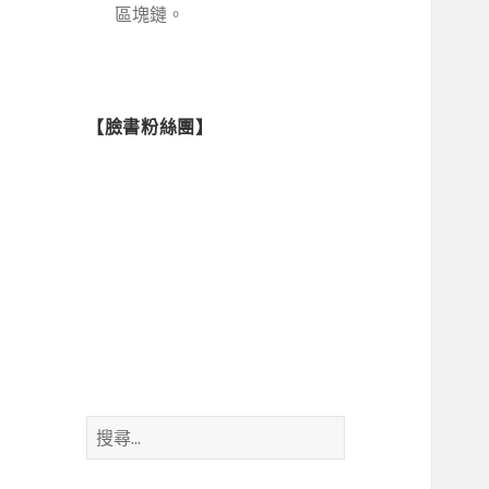
區塊鏈。
【臉書粉絲團】
搜
尋
關