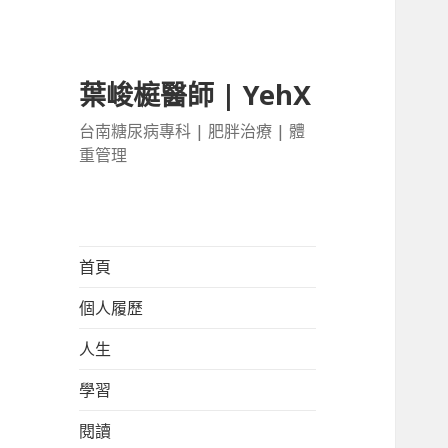
葉峻榳醫師 | YehX
台南糖尿病專科 | 肥胖治療 | 體
重管理
首頁
個人履歷
人生
學習
閱讀