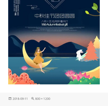
發
完
2018-09-11
800 × 1200
佈
整
日
尺