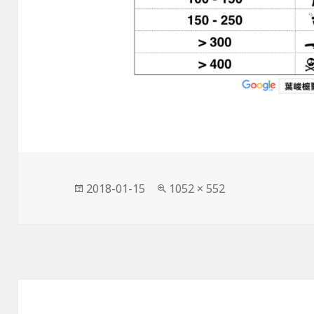
發
完
2018-01-15
1052 × 552
佈
整
日
尺
期:
寸