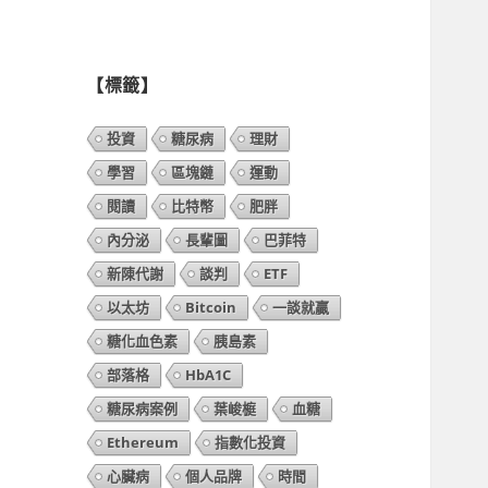
列
表】
【標籤】
投資
糖尿病
理財
學習
區塊鏈
運動
閱讀
比特幣
肥胖
內分泌
長輩圖
巴菲特
新陳代謝
談判
ETF
以太坊
Bitcoin
一談就贏
糖化血色素
胰島素
部落格
HbA1C
糖尿病案例
葉峻榳
血糖
Ethereum
指數化投資
心臟病
個人品牌
時間