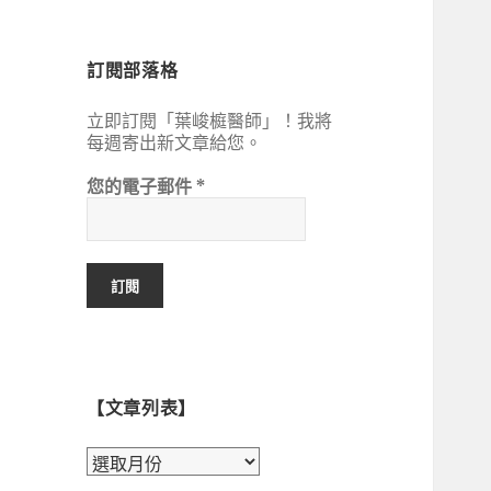
鍵
字:
訂閱部落格
立即訂閱「葉峻榳醫師」！我將
每週寄出新文章給您。
您的電子郵件
*
【文章列表】
【文
章