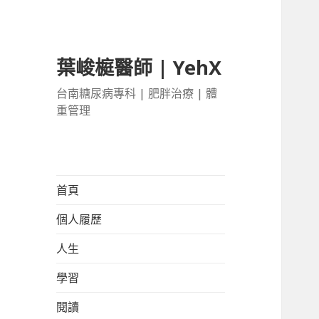
葉峻榳醫師 | YehX
台南糖尿病專科 | 肥胖治療 | 體
重管理
首頁
個人履歷
人生
學習
閱讀