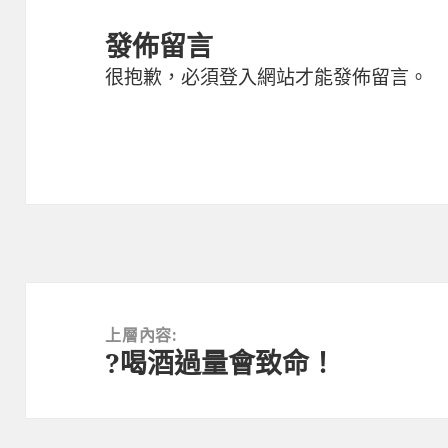
發佈留言
很抱歉，必須
登入
網站才能發佈留言。
文
章
上層內容:
?喝酒過量會致命！
導
覽