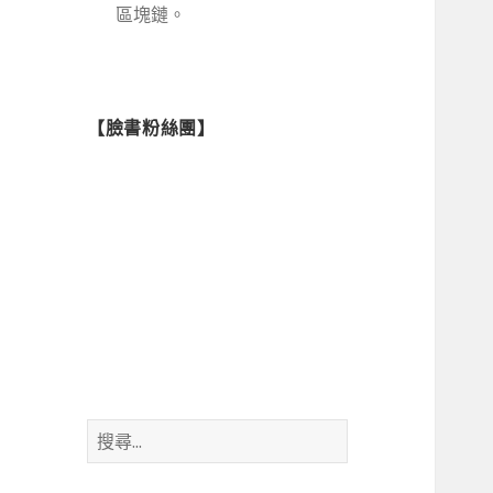
區塊鏈。
【臉書粉絲團】
搜
尋
關