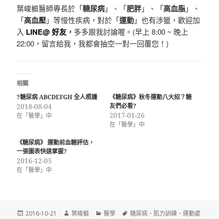
葉峻榳醫師專長於「
糖尿病
」、「
肥胖
」、「
高血脂
」、
「
高血壓
」等慢性疾病，對於「
運動
」也有涉獵，歡迎加
入
LINE@ 好友
，
多多跟我討論喔。(
早上 8:00 ~ 晚上
22:00，留言給我，我都會抽空一對一回覆您！)
相關
?糖尿病 ABCDEFGH 全人照護
《糖尿病》秋冬運動八大招？糖
2018-08-04
友們必看?
2017-01-26
在「醫學」中
在「醫學」中
《糖尿病》 運動前血糖評估，
一張圖表快速掌握?
2016-12-05
在「醫學」中
發
作
分
標
2016-10-21
葉峻榳
醫學
糖尿病
、
肌力訓練
、
運動處