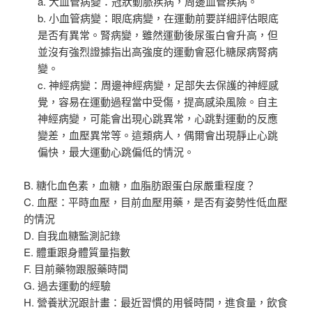
a. 大血管病變：冠狀動脈疾病，周邊血管疾病。
b. 小血管病變：眼底病變，在運動前要詳細評估眼底
是否有異常。腎病變，雖然運動後尿蛋白會升高，但
並沒有強烈證據指出高強度的運動會惡化糖尿病腎病
變。
c. 神經病變：周邊神經病變，足部失去保護的神經感
覺，容易在運動過程當中受傷，提高感染風險。自主
神經病變，可能會出現心跳異常，心跳對運動的反應
變差，血壓異常等。這類病人，偶爾會出現靜止心跳
偏快，最大運動心跳偏低的情況。
B. 糖化血色素，血糖，血脂肪跟蛋白尿嚴重程度？
C. 血壓：平時血壓，目前血壓用藥，是否有姿勢性低血壓
的情況
D. 自我血糖監測記錄
E. 體重跟身體質量指數
F. 目前藥物跟服藥時間
G. 過去運動的經驗
H. 營養狀況跟計畫：最近習慣的用餐時間，進食量，飲食