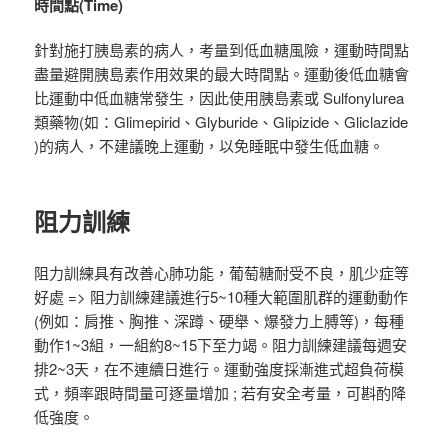
時間點(Time)
針對施打胰島素的病人，考量到低血糖風險，運動時間點
盡量避開胰島素作用效果的最大時間點。運動後低血糖會
比運動中低血糖常發生，因此使用胰島素或 Sulfonylurea
類藥物(如：Glimepirid、Glyburide、Glipizide、Gliclazide
)的病人，不建議晚上運動，以免睡眠中發生低血糖。
阻力訓練
阻力訓練具有改善心肺功能，葡萄糖耐受不良，肌少症等
好處 => 阻力訓練建議進行5~10種大範圍肌群的運動動作
(例如：肩推、胸推、深蹲、硬舉、爆發力上膊等)，每種
動作1~3組，一組約8~15下至力竭。阻力訓練建議每週安
排2~3天，在不連續日進行。運動強度採漸進式超負荷模
式，頻率跟時間量可逐量增加 ; 若有安全考量，可斟酌降
低強度。