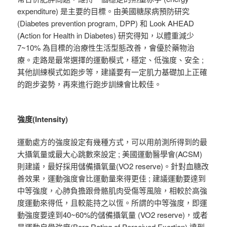
expenditure) 是主要的目標。由美國糖尿病預防研究
(Diabetes prevention program, DPP) 和 Look AHEAD
(Action for Health in Diabetes) 研究得知，以體重減少
7~10% 為目標的治療性生活型態改善，會優於藥物治
療。走路是最常選擇的運動模式，穩定、低強度、安全 ;
其他訓練模式如跑步等，建議要有一定肌力基礎加上正確
的跑步姿勢，再來進行跑步訓練會比較佳。
強度(Intensity)
運動處方的強度設定有幾種方式，可以用前測所得到的最
大攝氧量或最大心跳數來設定 ; 美國運動醫學會(ACSM)
則建議，最好採用儲備攝氧量(VO2 reserve)。針對血糖改
善效果，運動強度會比運動量來得更佳 ; 建議運動要達到
中等強度，心肺負擔跟骨骼肌肉受傷等風險，相較於高強
度運動來得低，且較能持之以恆。所謂的中等強度，即運
動強度要達到40~60%的儲備攝氧量 (VO2 reserve)，或者
是運動自覺強度(Borg Rating of Perceived Exertion) 達到