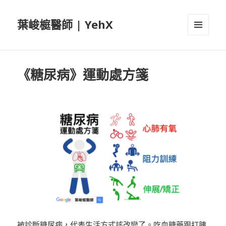
葉峻榳醫師 | YehX
選單及
小工具
《糖尿病》運動處方箋
被診斷糖尿病，代表生活方式該改變了。吃血糖藥跟打胰