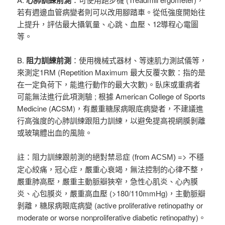
心肺訓練前測
若有週邊血管病變者則可以改用腳踏車。從低強度開始往
上提升，評估最大攝氧量、心跳、血壓、12導程心電圖
等。
B.
阻力訓練前測
：使用機械式器材、等速肌力測試儀等，
來測定1RM (Repetition Maximum 最大反覆次數：指的是
在一定負荷下，能進行動作的最大次數)。臥床或重病者
可能無法進行此項測驗 ; 根據 American College of Sports
Medicine (ACSM)，有嚴重糖尿病眼底病變者，不建議進
行高強度的心肺訓練跟阻力訓練，以避免提高視網膜剝離
或玻璃體出血的風險。
註：阻力訓練跟前測的絕對禁忌症 (
=> 不穩
from ACSM)
定心絞痛，冠心症，嚴重心衰竭，無法控制的心律不整，
嚴重肺高壓，嚴重主動脈瓣狹窄，急性心肌炎、心內膜
炎、心包膜炎，嚴重高血壓 (>180/110mmHg)，主動脈瓣
剝離，糖尿病眼底病變 (active proliferative retinopathy or
moderate or worse nonproliferative diabetic retinopathy)。