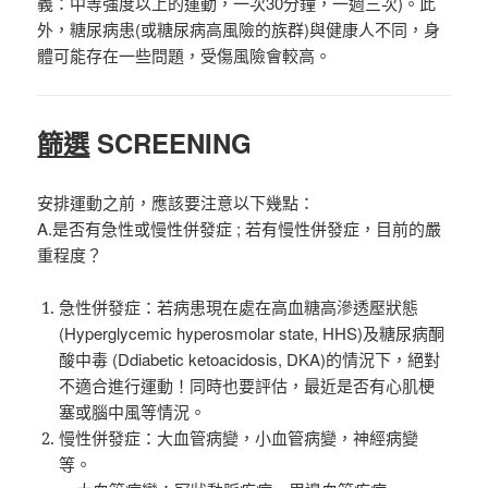
義：中等強度以上的運動，一次30分鐘，一週三次)。此
外，糖尿病患(或糖尿病高風險的族群)與健康人不同，身
體可能存在一些問題，受傷風險會較高。
篩選
SCREENING
安排運動之前，應該要注意以下幾點：
A.
是否有急性或慢性併發症 ; 若有慢性併發症，目前的嚴
重程度？
急性併發症：若病患現在處在高血糖高滲透壓狀態
(Hyperglycemic hyperosmolar state, HHS)及糖尿病酮
酸中毒 (Ddiabetic ketoacidosis, DKA)的情況下，絕對
不適合進行運動！同時也要評估，最近是否有心肌梗
塞或腦中風等情況。
慢性併發症：大血管病變，小血管病變，神經病變
等。