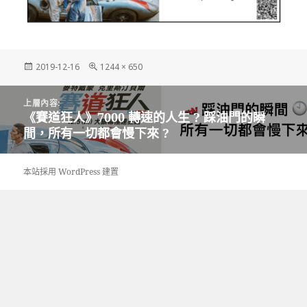
發
完
2019-12-16
1244 × 650
佈
整
日
尺
文
期:
寸
上層內容:
章
《賽道狂人》7000 轉速的人生 ?️ 踩油門的瞬
導
間，所有一切都會慢下來 ?
覽
本站採用 WordPress 建置