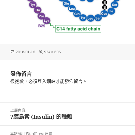
發
完
2018-01-16
924 × 806
佈
整
日
尺
期:
寸
發佈留言
很抱歉，必須
登入
網站才能發佈留言。
文
上層內容:
章
?胰島素 (Insulin) 的種類
導
覽
本站採用 WordPress 建置