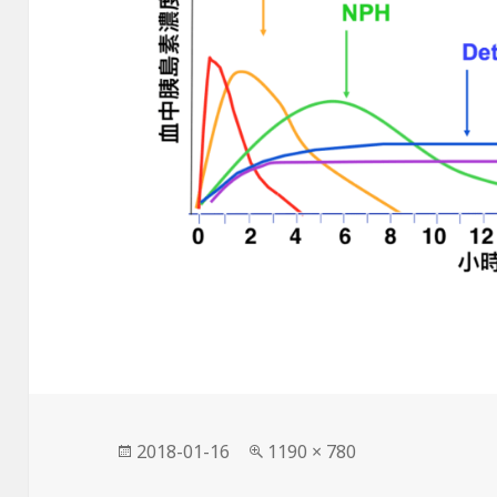
發
完
2018-01-16
1190 × 780
佈
整