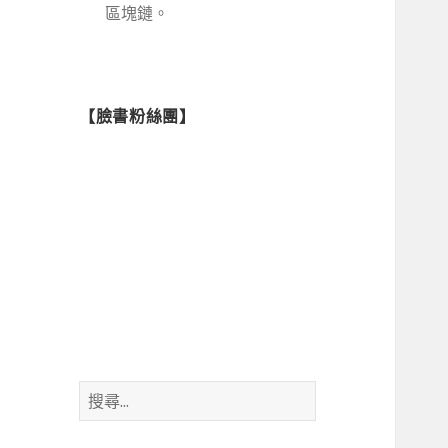
區塊鏈。
【臉書粉絲團】
搜
尋
關