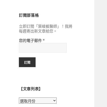
鍵
字:
訂閱部落格
立即訂閱「葉峻榳醫師」！我將
每週寄出新文章給您。
您的電子郵件
*
【文章列表】
【文
章