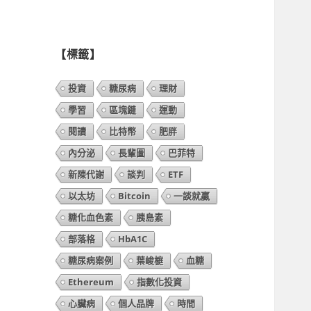
列
表】
【標籤】
投資
糖尿病
理財
學習
區塊鏈
運動
閱讀
比特幣
肥胖
內分泌
長輩圖
巴菲特
新陳代謝
談判
ETF
以太坊
Bitcoin
一談就贏
糖化血色素
胰島素
部落格
HbA1C
糖尿病案例
葉峻榳
血糖
Ethereum
指數化投資
心臟病
個人品牌
時間