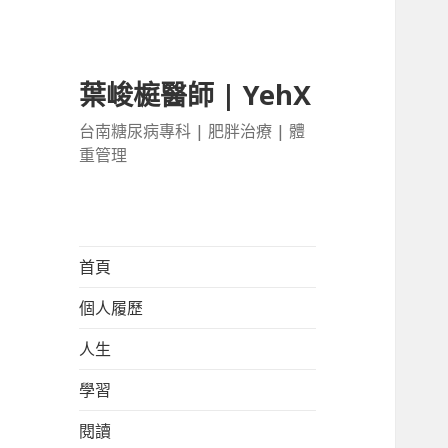
葉峻榳醫師 | YehX
台南糖尿病專科 | 肥胖治療 | 體
重管理
首頁
個人履歷
人生
學習
閱讀