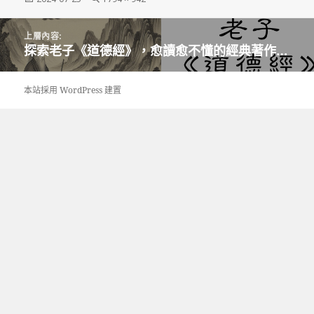
佈
整
日
尺
文
期:
寸
上層內容:
章
探索老子《道德經》，愈讀愈不懂的經典著作…
導
覽
本站採用 WordPress 建置