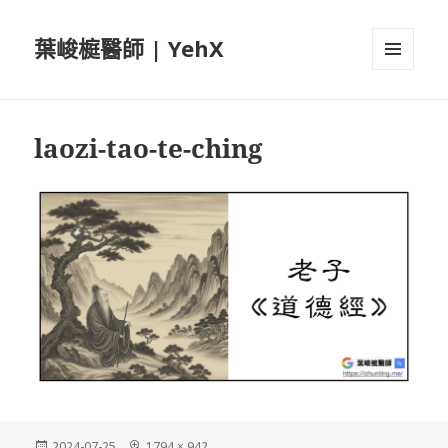
葉峻榳醫師 | YehX
選單及
小工具
laozi-tao-te-ching
發
完
2024-07-25
1794 × 942