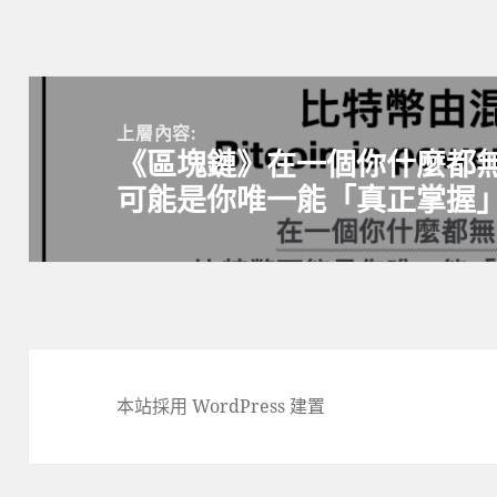
期:
寸
文
章
上層內容:
《區塊鏈》在一個你什麼都
導
可能是你唯一能「真正掌握
覽
本站採用 WordPress 建置