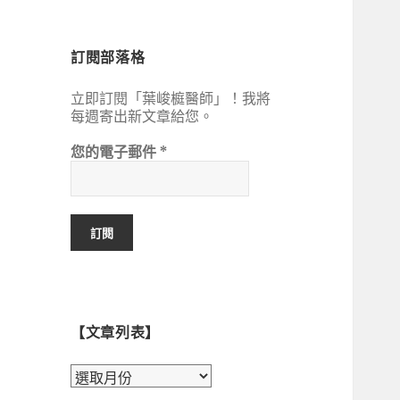
鍵
字:
訂閱部落格
立即訂閱「葉峻榳醫師」！我將
每週寄出新文章給您。
您的電子郵件
*
【文章列表】
【文
章