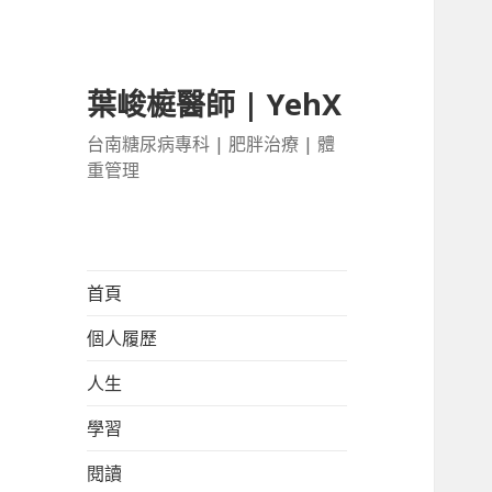
葉峻榳醫師 | YehX
台南糖尿病專科 | 肥胖治療 | 體
重管理
首頁
個人履歷
人生
學習
閱讀