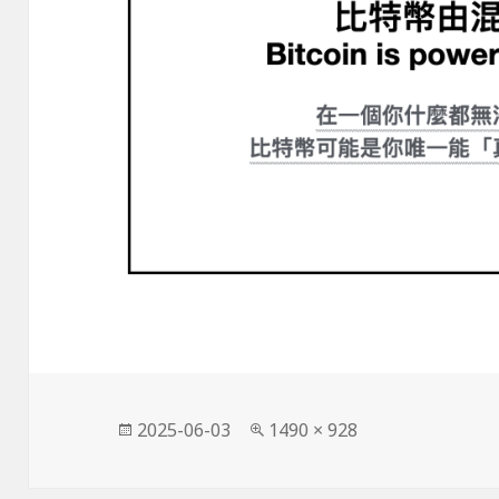
發
完
2025-06-03
1490 × 928
佈
整
日
尺