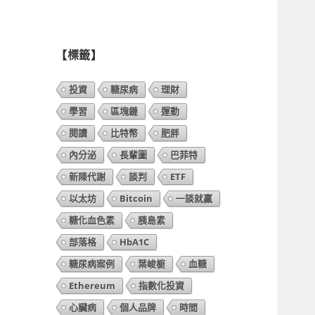
列
表】
【標籤】
投資
糖尿病
理財
學習
區塊鏈
運動
閱讀
比特幣
肥胖
內分泌
長輩圖
巴菲特
新陳代謝
談判
ETF
以太坊
Bitcoin
一談就贏
糖化血色素
胰島素
部落格
HbA1C
糖尿病案例
葉峻榳
血糖
Ethereum
指數化投資
心臟病
個人品牌
時間