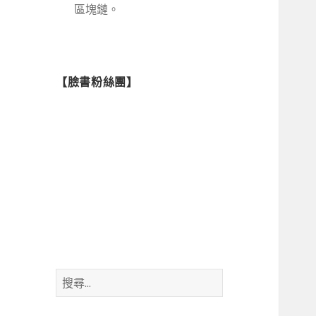
區塊鏈。
【臉書粉絲團】
搜
尋
關