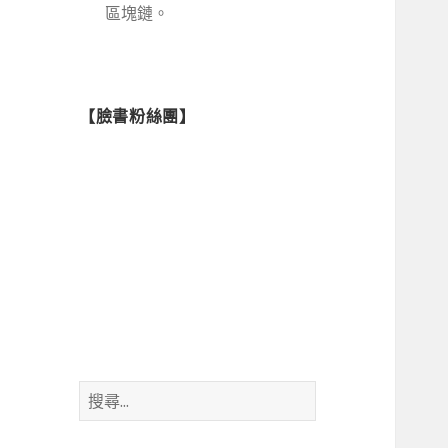
區塊鏈。
【臉書粉絲團】
搜
尋
關