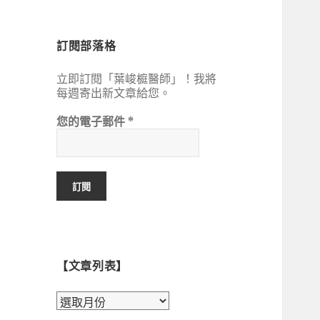
鍵
字:
訂閱部落格
立即訂閱「葉峻榳醫師」！我將
每週寄出新文章給您。
您的電子郵件
*
【文章列表】
【文
章