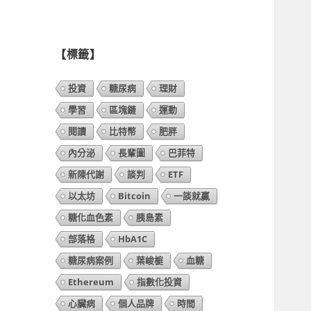
列
表】
【標籤】
投資
糖尿病
理財
學習
區塊鏈
運動
閱讀
比特幣
肥胖
內分泌
長輩圖
巴菲特
新陳代謝
談判
ETF
以太坊
Bitcoin
一談就贏
糖化血色素
胰島素
部落格
HbA1C
糖尿病案例
葉峻榳
血糖
Ethereum
指數化投資
心臟病
個人品牌
時間