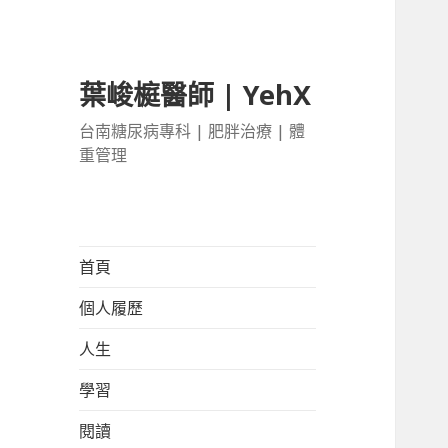
葉峻榳醫師 | YehX
台南糖尿病專科 | 肥胖治療 | 體
重管理
首頁
個人履歷
人生
學習
閱讀