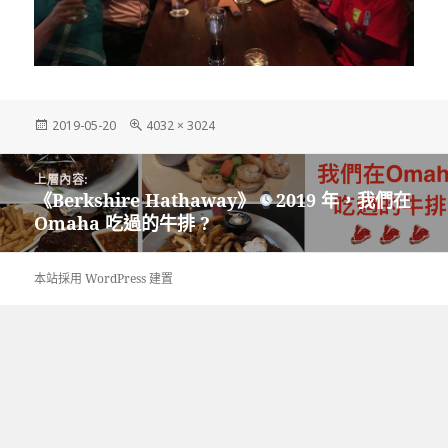
發
完
2019-05-20
4032 × 3024
佈
整
日
尺
文
期:
寸
上層內容:
章
《Berkshire Hathaway》
2019 年，我們在
導
Omaha 吃過的牛排 ?
覽
本站採用 WordPress 建置