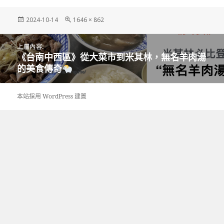
發
完
2024-10-14
1646 × 862
佈
整
日
尺
文
期:
寸
上層內容:
章
《台南中西區》從大菜市到米其林，無名羊肉湯
導
的美食傳奇
覽
本站採用 WordPress 建置