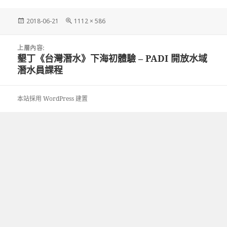
發
完
2018-06-21
1112 × 586
佈
整
日
尺
文
期:
寸
上層內容:
章
墾丁《台灣潛水》下海初體驗 – PADI 開放水域
導
潛水員課程
覽
本站採用 WordPress 建置