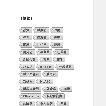
列
表】
【標籤】
投資
糖尿病
理財
學習
區塊鏈
運動
閱讀
比特幣
肥胖
內分泌
長輩圖
巴菲特
新陳代謝
談判
ETF
以太坊
Bitcoin
一談就贏
糖化血色素
胰島素
部落格
HbA1C
糖尿病案例
葉峻榳
血糖
Ethereum
指數化投資
心臟病
個人品牌
時間