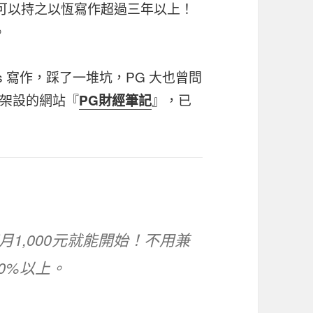
，可以持之以恆寫作超過三年以上！
。
ss 寫作，踩了一堆坑，PG 大也曾問
架設的網站『
』，已
PG財經筆記
月1,000元就能開始！不用兼
0%以上。