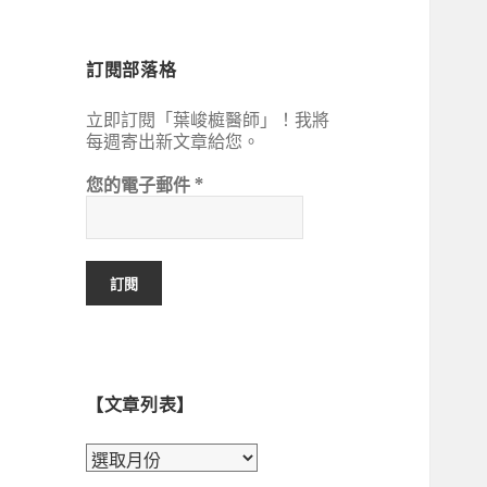
鍵
字:
訂閱部落格
立即訂閱「葉峻榳醫師」！我將
每週寄出新文章給您。
您的電子郵件
*
【文章列表】
【文
章