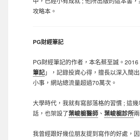
中，已經小有成就 ; 他所出版的這本書
攻略本。
PG財經筆記
PG財經筆記的作者，本名蔡至誠。201
」，記錄投資心得，擅長以深入簡出
筆記
小事，網站總流量超過70萬次。
大學時代，我就有寫部落格的習慣 ; 這
話，也架設了
、
兩
葉峻榳醫師
葉峻榳診所
我曾經跟好幾位朋友提到寫作的好處，因