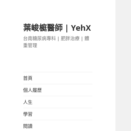
葉峻榳醫師 | YehX
台南糖尿病專科 | 肥胖治療 | 體
重管理
首頁
個人履歷
人生
學習
閱讀