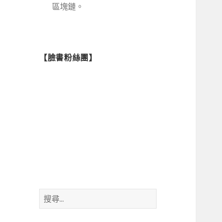
區塊鏈。
【臉書粉絲團】
搜
尋
關