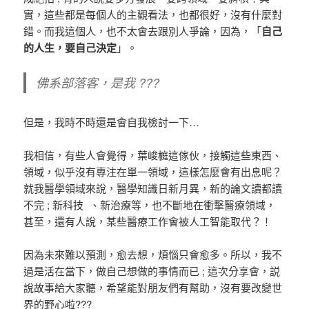
實，這些都是每個人的主觀看法，也都很好，沒有什麼對
錯。而我這個人，也不太會去跟別人爭論，因為，「
自己
的人生，要自己決定
」。
佛系部落客，是我 ???
但是，我時不時還是會自我檢討一下…
我相信，有些人會覺得，葉峻榳這傢伙，接觸這些東西、
領域，似乎沒有專注在單一領域，這樣怎麼會有出息呢？
就我醫學領域來說，醫學知識日新月異，新的論文讀都讀
不完 ; 新科技 、新治療等，也不斷地在衝擊醫療領域，
甚至，還有人說，某些醫療工作會被人工智能取代？！
因為未來難以預測，愈去想，煩惱只會愈多。
所以，我不
過是活在當下，做自己想做的事情而已 ; 這次分享會，
説
說故事給大家聽，希望能對朋友們有幫助，沒有要改變世
界的野心啦???