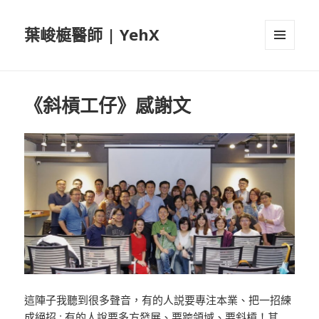
葉峻榳醫師 | YehX
選單及
小工具
《斜槓工仔》感謝文
這陣子我聽到很多聲音，有的人説要專注本業、把一招練
成絕招 ; 有的人說要多方發展、要跨領域、要斜槓！其