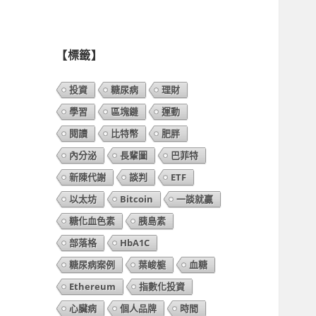
列
表】
【標籤】
投資
糖尿病
理財
學習
區塊鏈
運動
閱讀
比特幣
肥胖
內分泌
長輩圖
巴菲特
新陳代謝
談判
ETF
以太坊
Bitcoin
一談就贏
糖化血色素
胰島素
部落格
HbA1C
糖尿病案例
葉峻榳
血糖
Ethereum
指數化投資
心臟病
個人品牌
時間