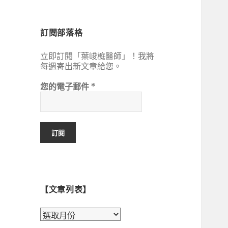
鍵
字:
訂閱部落格
立即訂閱「葉峻榳醫師」！我將
每週寄出新文章給您。
您的電子郵件
*
【文章列表】
【文
章