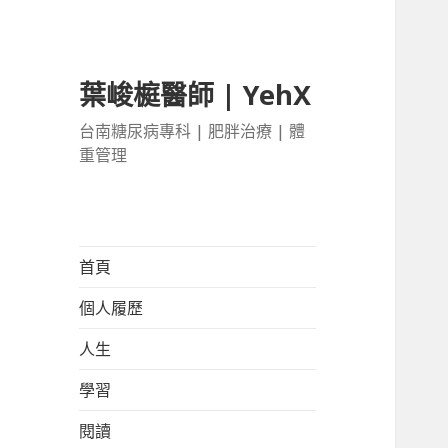
葉峻榳醫師 | YehX
台南糖尿病專科 | 肥胖治療 | 體
重管理
首頁
個人履歷
人生
學習
閱讀