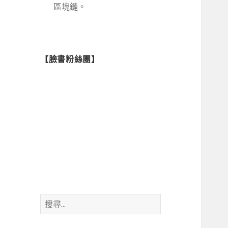
區塊鏈。
【臉書粉絲團】
搜
尋
關