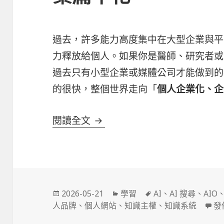
過去，許多能力高度集中在大型企業與平台
力釋放給個人。如果你是醫師、研究者或創
過去只有小型企業或媒體公司才能做到的
的很快，整個世界走向「
個人企業化、企
AI 時代的新趨勢：個人企業化
閱讀全文
發
分
標
2026-05-21
學習
AI
、
AI 搜尋
、
AIO
佈
類
籤
在
人品牌
、
個人網站
、
知識主權
、
知識系統
發
日