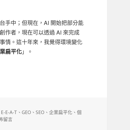
手中；但現在，AI 開始把部分能
作者，現在可以透過 AI 來完成
事情。這十年來，我覺得環境變化
」。
業扁平化
、企業扁平化
、
E-E-A-T
、
GEO
、
SEO
、
企業扁平化
、
個
〈AI 時代的新趨勢：個人企業化、企業扁平化〉
佈留言