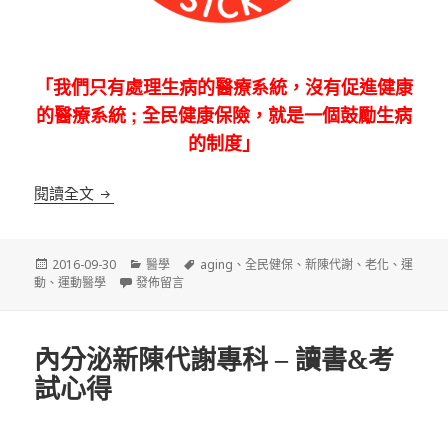
「我們只有處理生病的醫療系統，沒有促進健康
的醫療系統 ; 全民健康保險，就是一個鼓勵生病
的制度」
全民生病保險 – 淺談老化
閱讀全文
發
分
標
2016-09-30
醫學
aging
、
全民健保
、
新陳代謝
、
老化
、
運
佈
在〈全民生病保險 – 淺談老化〉
類
籤
動
、
運動醫學
發佈留言
日
期:
內分泌新陳代謝專科 – 讀書&考
試心得