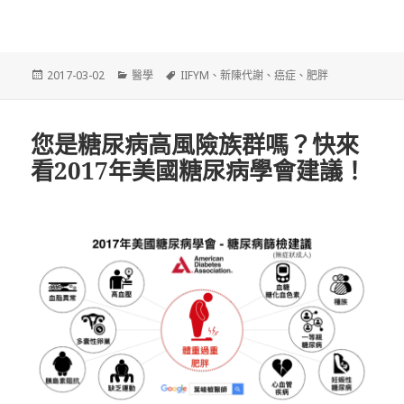
發
分
標
2017-03-02
醫學
IIFYM
、
新陳代謝
、
癌症
、
肥胖
佈
類
籤
日
期:
您是糖尿病高風險族群嗎？快來
看2017年美國糖尿病學會建議！