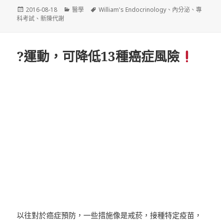
發
分
標
2016-08-18
醫學
William's Endocrinology
、
內分泌
、
專
佈
類
籤
科考試
、
新陳代謝
日
期:
?運動，可降低13種癌症風險
以往對於癌症預防，一些措施像是戒菸，接種特定疫苗，