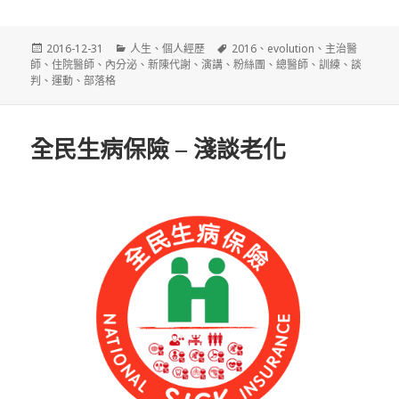
發
分
標
2016-12-31
人生
、
個人經歷
2016
、
evolution
、
主治醫
佈
類
籤
師
、
住院醫師
、
內分泌
、
新陳代謝
、
演講
、
粉絲團
、
總醫師
、
訓練
、
談
日
判
、
運動
、
部落格
期:
全民生病保險 – 淺談老化