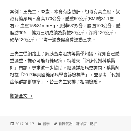
案例：王先生，33歲，本身有脂肪肝，祖母有高血壓，叔
叔有糖尿病。身高170公分，體重90公斤(BMI約31.1左
右)，血壓158/81mmHg，脈搏63次/分，腰圍100公分，體
脂肪30%。健力三項成績為胸推80公斤，深蹲120公斤，
硬舉130公斤，平均一週去健身房運動三次。
王先生從網路上了解胰島素阻抗等醫學知識，深知自己體
重過重，擔心可能有糖尿病，特地來「新陳代謝科葉醫
師」門診，尋求進一步協助。經過詳細病史詢問，葉醫師
根據「2017年美國糖尿病學會篩檢標準」，並參考「代謝
症候群診斷標準」，替王先生安排了相關檢驗。
您是糖尿病高風險族群嗎？快來看2017年美國糖尿
閱讀全文
發
分
標
2017-01-17
醫學
新陳代謝
、
糖尿病
、
肥胖
佈
類
籤