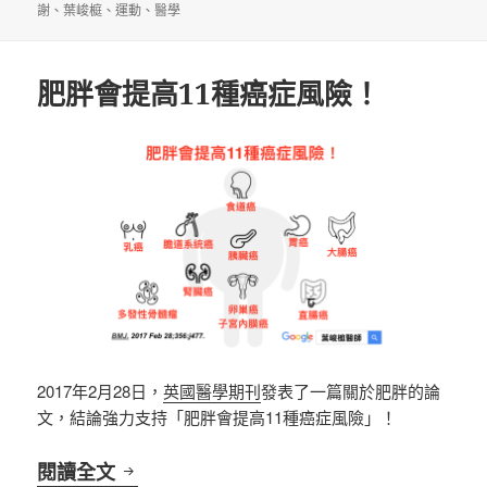
佈
類
籤
謝
、
葉峻榳
、
運動
、
醫學
日
期:
肥胖會提高11種癌症風險！
2017年2月28日，
英國醫學期刊
發表了一篇關於肥胖的論
文，結論強力支持「肥胖會提高11種癌症風險」！
肥胖會提高11種癌症風險！
閱讀全文