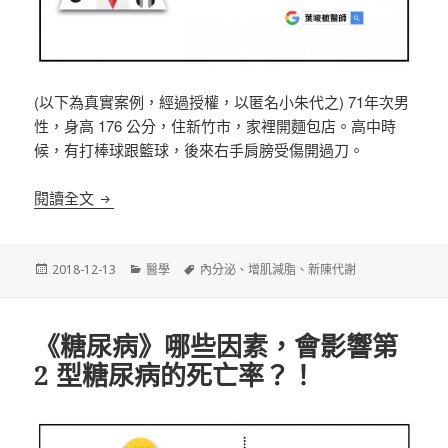
(以下為真實案例，經過授權，以匿名小朱代之) 71年次男
性，身高 176 公分，住新竹市，家裡開麵包店。高中時
候，有打棒球跟籃球，後來右手肩膀受傷開過刀。
《運動》增肌減脂 ~ 案例分享 (新竹小朱先生)
閱讀全文
發
分
標
2018-12-13
醫學
內分泌
、
增肌減脂
、
新陳代謝
佈
類
籤
日
期:
《糖尿病》哪些因素，會影響第
2 型糖尿病的死亡率？！