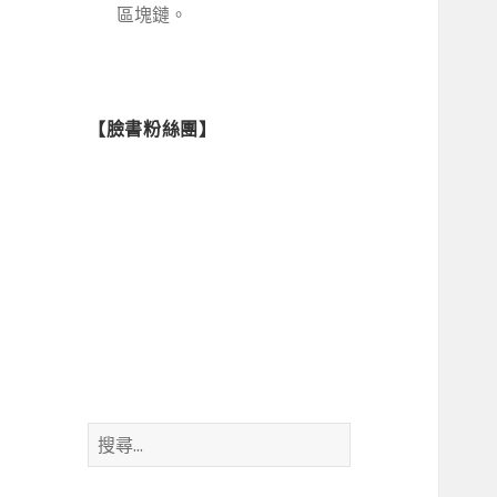
區塊鏈。
【臉書粉絲團】
搜
尋
關