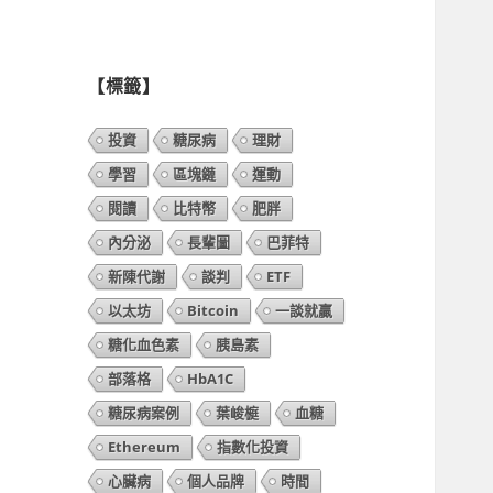
列
表】
【標籤】
投資
糖尿病
理財
學習
區塊鏈
運動
閱讀
比特幣
肥胖
內分泌
長輩圖
巴菲特
新陳代謝
談判
ETF
以太坊
Bitcoin
一談就贏
糖化血色素
胰島素
部落格
HbA1C
糖尿病案例
葉峻榳
血糖
Ethereum
指數化投資
心臟病
個人品牌
時間