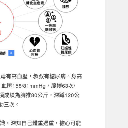
祖母有高血壓，叔叔有糖尿病。身高
，血壓158/81mmHg，脈搏63次/
項成績為胸推80公斤，深蹲120公
動三次。
識，深知自己體重過重，擔心可能