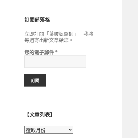
鍵
字:
訂閱部落格
立即訂閱「葉峻榳醫師」！我將
每週寄出新文章給您。
您的電子郵件
*
【文章列表】
【文
章