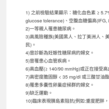
1) 之前檢驗結果顯示：糖化血色素 ≥ 5.7%、
glucose tolerance)、空腹血糖偏高(IFG, imp
2)一等親人罹患糖尿病。
3)高風險種族(美國黑人、拉丁美洲人、
民)。
4)曾診斷為妊娠性糖尿病的婦女。
5)曾罹患心血管疾病。
6)高血壓(≥ 140/90 mmHg)或正在接
7)高密度膽固醇 < 35 mg/dl 或三酸甘油酯 ≥
8)罹患多囊性卵巢症候群的婦女。
9)缺乏運動。
10)臨床表現胰島素阻抗(例如:重度肥胖