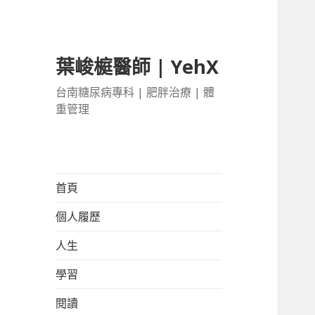
葉峻榳醫師 | YehX
台南糖尿病專科 | 肥胖治療 | 體
重管理
首頁
個人履歷
人生
學習
閱讀