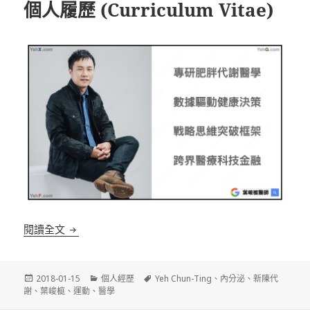
個人履歷 (Curriculum Vitae)
個人履歷 (Curriculum Vitae)
閱讀全文
發
分
標
2018-01-15
個人經歷
Yeh Chun-Ting
、
內分泌
、
新陳代
佈
類
籤
謝
、
葉峻榳
、
運動
、
醫學
日