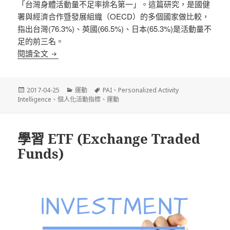
「台灣身體活動量不足率排名第一」。這篇研究，是國健
署與經濟合作暨發展組織（OECD）的多個國家做比較，
指出台灣(76.3%)、英國(66.5%)、日本(65.3%)是活動量不
足的前三名。
運動新標準 – 個人化活動指標 (Personalized Activity In
閱讀全文
發
分
標
2017-04-25
運動
PAI
、
Personalized Activity
佈
類
籤
Intelligence
、
個人化活動指標
、
運動
日
期:
學習 ETF (Exchange Traded
Funds)