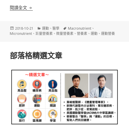
《運動營養》?教練，我想變強? 我該補充什麼營養
閱讀全文
發
分
標
2018-10-21
運動
、
醫學
Macronutrient
、
佈
類
籤
Micronutrient
、
巨量營養素
、
微量營養素
、
營養素
、
運動
、
運動營養
日
期:
部落格精選文章