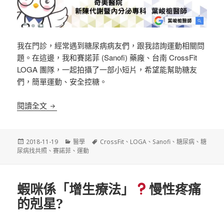
我在門診，經常遇到糖尿病病友們，跟我諮詢運動相關問
題。在這邊，我和賽諾菲 (Sanofi) 藥廠、台南 CrossFit
LOGA 團隊，一起拍攝了一部小短片，希望能幫助糖友
們，簡單運動、安全控糖。
《糖尿病找共照》葉醫師 ft. 運動教練，快速解答「
閱讀全文
發
分
標
2018-11-19
醫學
CrossFit
、
LOGA
、
Sanofi
、
糖尿病
、
糖
佈
類
籤
尿病找共照
、
賽諾菲
、
運動
日
期:
蝦咪係「增生療法」
慢性疼痛
的剋星?