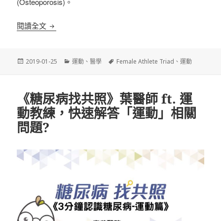
(Osteoporosis)。
?女性運動員之危險三角 (The Female Athlete 
閱讀全文
發
分
標
2019-01-25
運動
、
醫學
Female Athlete Triad
、
運動
佈
類
籤
日
期:
《糖尿病找共照》葉醫師 ft. 運
動教練，快速解答「運動」相關
問題?