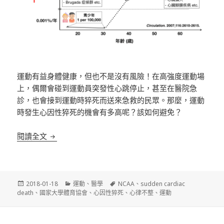
運動有益身體健康，但也不是沒有風險！在高強度運動場
上，偶爾會碰到運動員突發性心跳停止，甚至在醫院急
診，也會接到運動時猝死而送來急救的民眾。那麼，運動
時發生心因性猝死的機會有多高呢？該如何避免？
運動時，心因性猝死的機會有多高？
閱讀全文
發
分
標
2018-01-18
運動
、
醫學
NCAA
、
sudden cardiac
佈
類
籤
death
、
國家大學體育協會
、
心因性猝死
、
心律不整
、
運動
日
期: