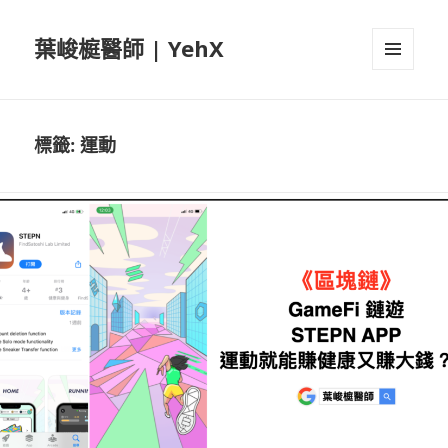
葉峻榳醫師 | YehX
選單及
小工具
標籤:
運動