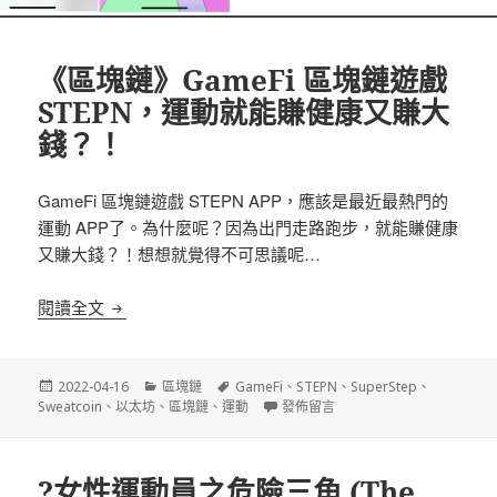
《區塊鏈》GameFi 區塊鏈遊戲
STEPN，運動就能賺健康又賺大
錢？！
GameFi 區塊鏈遊戲 STEPN APP，應該是最近最熱門的
運動 APP了。為什麼呢？因為出門走路跑步，就能賺健康
又賺大錢？！想想就覺得不可思議呢…
《區塊鏈》GameFi 區塊鏈遊戲 STEPN，運動就
閱讀全文
發
分
標
2022-04-16
區塊鏈
GameFi
、
STEPN
、
SuperStep
、
佈
類
籤
在〈《區塊鏈》GameFi 區塊鏈遊
Sweatcoin
、
以太坊
、
區塊鏈
、
運動
發佈留言
日
期:
?女性運動員之危險三角 (The