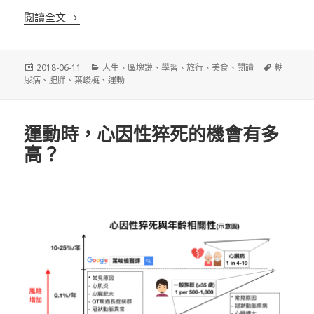
部落格精選文章
閱讀全文
發
分
標
2018-06-11
人生
、
區塊鏈
、
學習
、
旅行
、
美食
、
閱讀
糖
佈
類
籤
尿病
、
肥胖
、
葉峻榳
、
運動
日
期:
運動時，心因性猝死的機會有多
高？