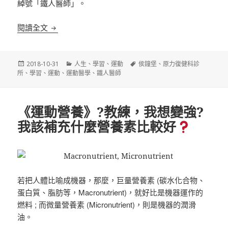
綽號「鐵人醫師」。
《參訪》原力復健科診所 ~ 「鐵人醫師」侯鐘堡院長
閱讀全文
發
分
標
2018-10-31
人生
、
學習
、
運動
侯鐘堡
、
原力復健科診
佈
類
籤
所
、
學習
、
運動
、
運動醫學
、
鐵人醫師
日
期:
《運動營養》?教練，我想變強?
我該補充什麼營養素比較好
若把人體比喻成機器，那麼，巨量營養素 (碳水化合物、
蛋白質、脂肪等，Macronutrient)，就好比是機器運作的
燃料 ; 而微量營養素 (Micronutrient)，則是機器的潤滑
油。