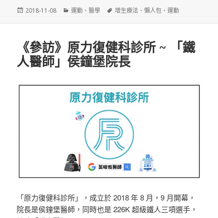
發
分
標
2018-11-08
運動
、
醫學
增生療法
、
懶人包
、
運動
佈
類
籤
日
期:
《參訪》原力復健科診所 ~ 「鐵
人醫師」侯鐘堡院長
「原力復健科診所」，成立於 2018 年 8 月，9 月開幕，
院長是侯鐘堡醫師，同時也是 226K 超級鐵人三項選手，