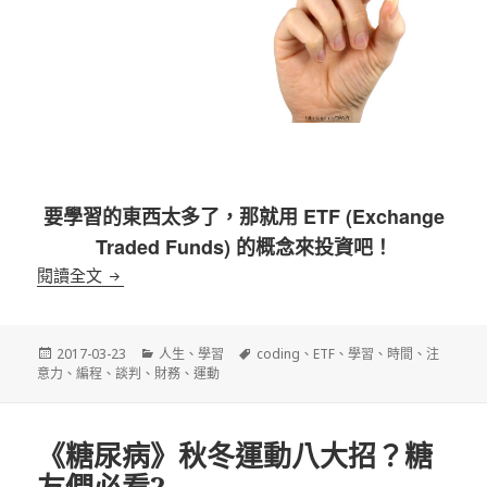
要學習的東西太多了，那就用 ETF (Exchange
Traded Funds) 的概念來投資吧！
學習 ETF (Exchange Traded Funds)
閱讀全文
發
分
標
2017-03-23
人生
、
學習
coding
、
ETF
、
學習
、
時間
、
注
佈
類
籤
意力
、
編程
、
談判
、
財務
、
運動
日
期:
《糖尿病》秋冬運動八大招？糖