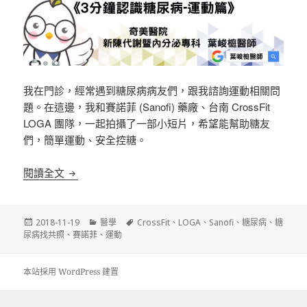
我在門診，經常遇到糖尿病病友們，跟我諮詢運動相關問
題。在這邊，我和賽諾菲 (Sanofi) 藥廠、台南 CrossFit
LOGA 團隊，一起拍攝了一部小短片，希望能幫助糖友
們，簡單運動、安全控糖。
《糖尿病找共照》葉醫師 ft. 運動教練，快速解答「
閱讀全文
發
分
標
2018-11-19
醫學
CrossFit
、
LOGA
、
Sanofi
、
糖尿病
、
糖
佈
類
籤
尿病找共照
、
賽諾菲
、
運動
日
期:
本站採用 WordPress 建置