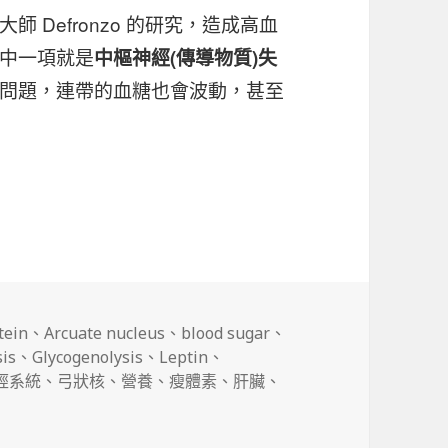
 Defronzo 的研究，造成高血
中一項就是
中樞神經(傳導物質)失
問題，連帶的血糖也會波動，甚至
tein
、
Arcuate nucleus
、
blood sugar
、
is
、
Glycogenolysis
、
Leptin
、
經系統
、
弓狀核
、
營養
、
瘦體素
、
肝臟
、