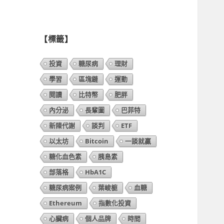
列
表】
【標籤】
投資
糖尿病
理財
學習
區塊鏈
運動
閱讀
比特幣
肥胖
內分泌
長輩圖
巴菲特
新陳代謝
談判
ETF
以太坊
Bitcoin
一談就贏
糖化血色素
胰島素
部落格
HbA1C
糖尿病案例
葉峻榳
血糖
Ethereum
指數化投資
心臟病
個人品牌
時間