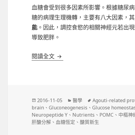
血糖會受到很多因素所影響。根據糖尿病大師
糖的病理生理機轉，主要有八大因素，其
。因此，調控食慾的相關神經元若出現
能
導致肥胖。
大腦如何調控血糖？
閱讀全文
發
分
標
2016-11-05
醫學
Agouti-related pro
佈
類
籤
brain
、
Gluconeogenesis
、
Glucose homeostas
日
Neuropeptide Y
、
Nutrients
、
POMC
、
中樞神
期:
肝醣分解
、
血糖恆定
、
醣質新生