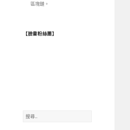
區塊鏈。
【臉書粉絲團】
搜
尋
關