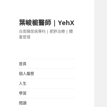
葉峻榳醫師 | YehX
台南糖尿病專科 | 肥胖治療 | 體
重管理
首頁
個人履歷
人生
學習
閱讀