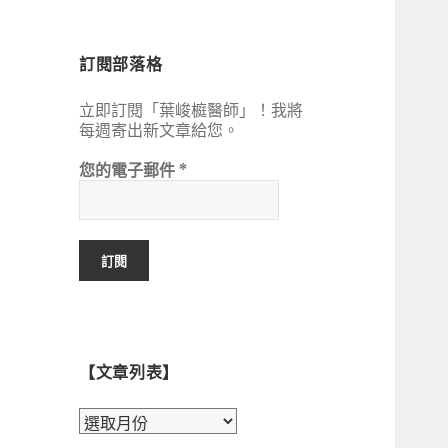
鍵
字:
訂閱部落格
立即訂閱「葉峻榳醫師」！我將
每週寄出新文章給您。
您的電子郵件
*
【文章列表】
【文
章