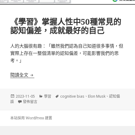
《學習》掌握人性中50種常見的
認知偏差，成就最好的自己
人的大腦很有趣：「雖然我們認為自己知道很多事情，但
實際上存在一整個清單的認知偏差，可能影響我們的思
考。」
《學習》掌握人性中50種常見的認知偏差，成就最好
閱讀全文
發
分
標
2023-11-05
學習
cognitive bias
、
Elon Musk
、
認知偏
佈
在〈《學習》掌握人性中50種常見的認知偏差，成就最好的自己〉
類
籤
誤
發佈留言
日
期:
本站採用 WordPress 建置