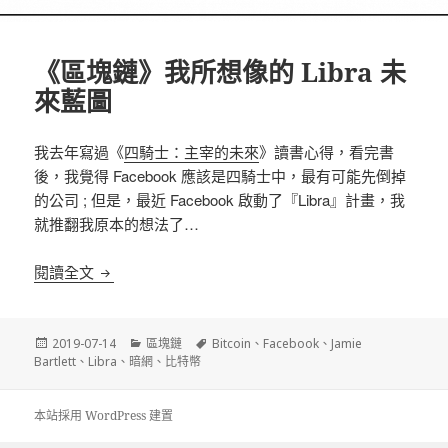
《區塊鏈》我所想像的 Libra 未
來藍圖
我去年寫過《
四騎士：主宰的未來
》讀書心得，看完書
後，我覺得 Facebook 應該是四騎士中，最有可能先倒掉
的公司 ; 但是，最近 Facebook 啟動了『Libra』計畫，我
就推翻我原本的想法了…
《區塊鏈》我所想像的 Libra 未來藍圖
閱讀全文
發
分
標
2019-07-14
區塊鏈
Bitcoin
、
Facebook
、
Jamie
佈
類
籤
Bartlett
、
Libra
、
暗網
、
比特幣
日
期:
本站採用 WordPress 建置