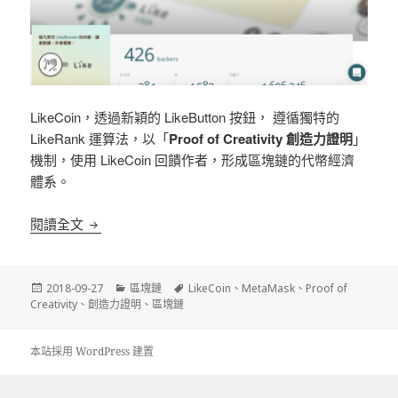
LikeCoin，透過新穎的 LikeButton 按鈕， 遵循獨特的
LikeRank 運算法，以「
Proof of Creativity 創造力證明
」
機制，使用 LikeCoin 回饋作者，形成區塊鏈的代幣經濟
體系。
《區塊鏈》 LikeCoin 化讚為賞
在 WordPress 上
閱讀全文
發
分
標
2018-09-27
區塊鏈
LikeCoin
、
MetaMask
、
Proof of
佈
類
籤
Creativity
、
創造力證明
、
區塊鏈
日
期:
本站採用 WordPress 建置