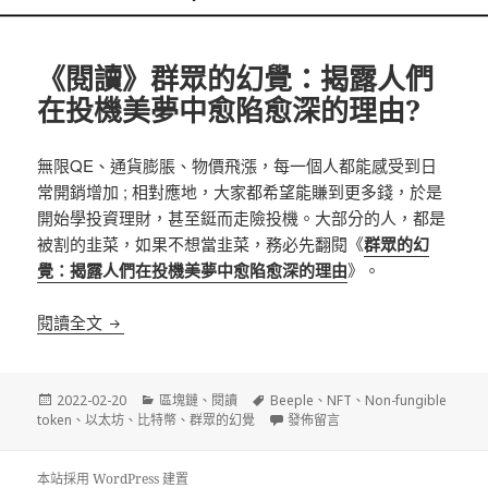
《閱讀》群眾的幻覺：揭露人們
在投機美夢中愈陷愈深的理由?
無限QE、通貨膨脹、物價飛漲，每一個人都能感受到日
常開銷增加 ; 相對應地，大家都希望能賺到更多錢，於是
開始學投資理財，甚至鋌而走險投機。大部分的人，都是
被割的韭菜，如果不想當韭菜，務必先翻閱《
群眾的幻
覺：揭露人們在投機美夢中愈陷愈深的理由
》。
《閱讀》群眾的幻覺：揭露人們在投機美夢中愈陷愈
閱讀全文
發
分
標
2022-02-20
區塊鏈
、
閱讀
Beeple
、
NFT
、
Non-fungible
佈
類
籤
在〈《閱讀》群眾的幻覺：揭露人
token
、
以太坊
、
比特幣
、
群眾的幻覺
發佈留言
日
期:
本站採用 WordPress 建置