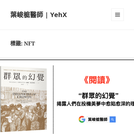
葉峻榳醫師 | YehX
選單及
小工具
標籤:
NFT