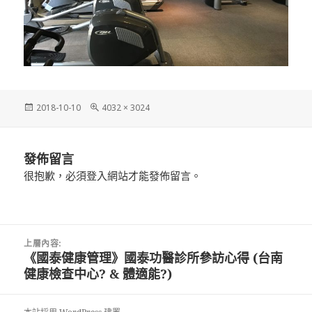
發
完
2018-10-10
4032 × 3024
佈
整
日
尺
期:
寸
發佈留言
很抱歉，必須
登入
網站才能發佈留言。
文
上層內容:
章
《國泰健康管理》國泰功醫診所參訪心得 (台南
導
健康檢查中心? & 體適能?)
覽