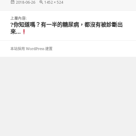
發
完
2018-06-26
1452 × 524
佈
整
日
尺
文
期:
寸
上層內容:
章
?你知道嗎？有一半的糖尿病，都沒有被診斷出
導
來…
覽
本站採用 WordPress 建置