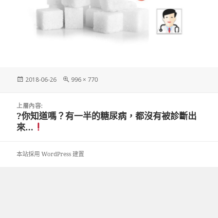
發
完
2018-06-26
996 × 770
佈
整
日
尺
文
期:
寸
上層內容:
章
?你知道嗎？有一半的糖尿病，都沒有被診斷出
導
來…
覽
本站採用 WordPress 建置