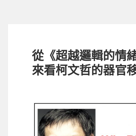
從《超越邏輯的情
來看柯文哲的器官