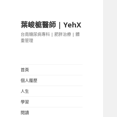
葉峻榳醫師 | YehX
台南糖尿病專科 | 肥胖治療 | 體
重管理
首頁
個人履歷
人生
學習
閱讀