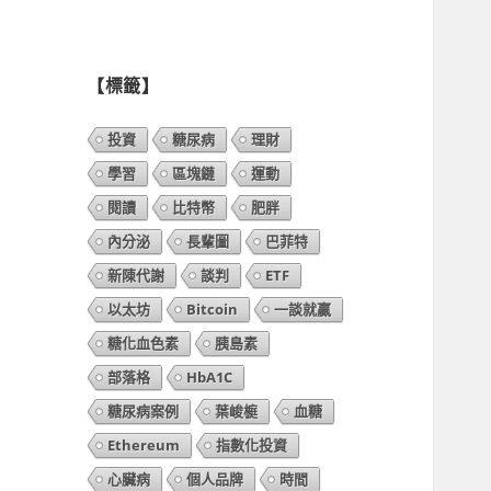
列
表】
【標籤】
投資
糖尿病
理財
學習
區塊鏈
運動
閱讀
比特幣
肥胖
內分泌
長輩圖
巴菲特
新陳代謝
談判
ETF
以太坊
Bitcoin
一談就贏
糖化血色素
胰島素
部落格
HbA1C
糖尿病案例
葉峻榳
血糖
Ethereum
指數化投資
心臟病
個人品牌
時間