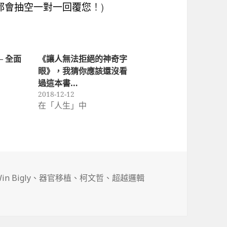
我，我都會抽空一對一回覆您
！)
– 全面
《讓人無法拒絕的神奇字
眼》，我猜你應該還沒看
過這本書…
2018-12-12
在「人生」中
標
in Bigly
、
器官移植
、
柯文哲
、
超越邏輯
籤