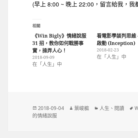
(
早上 8:00 ~ 晚上 22:00，留言給
相關
《Win Bigly》情緒說服
看電影學談判思維 
31 招，教你如何戰勝事
啟動 (Inception)
2018-02-23
實，操弄人心！
在「人生」中
2018-09-09
在「人生」中
發
作
分
2018-09-04
葉峻榳
人生
、
閱讀
W
佈
者
類
的情緒說服
日
期: