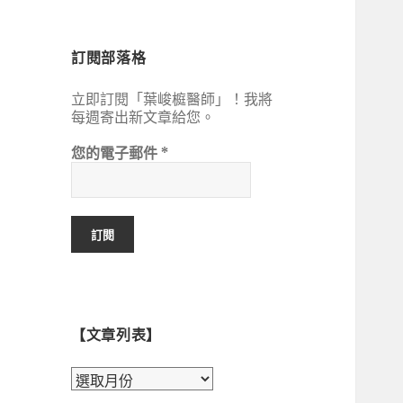
鍵
字:
訂閱部落格
立即訂閱「葉峻榳醫師」！我將
每週寄出新文章給您。
您的電子郵件
*
【文章列表】
【文
章