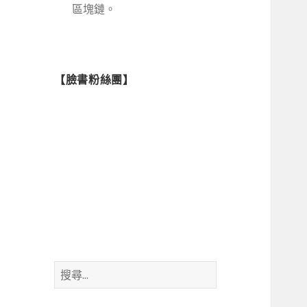
區塊鏈。
【臉書粉絲團】
搜
尋
關