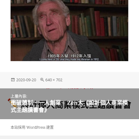
發
完
2020-09-20
640 × 702
佈
整
日
尺
文
期:
寸
上層內容:
章
衝破體制、一人創業 ~ Zen大《設計個人商業模
導
式主題讀書會》
覽
本站採用 WordPress 建置