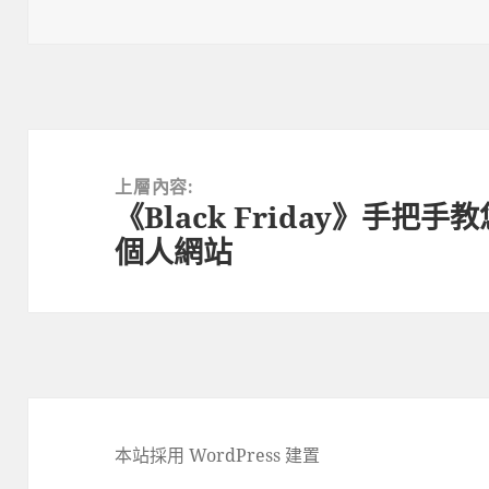
佈
整
日
尺
期:
寸
文
章
上層內容:
《Black Friday》手把手教
導
個人網站
覽
本站採用 WordPress 建置