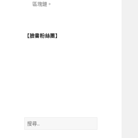
區塊鏈。
【臉書粉絲團】
搜
尋
關