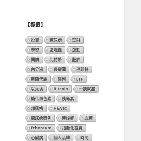
列
表】
【標籤】
投資
糖尿病
理財
學習
區塊鏈
運動
閱讀
比特幣
肥胖
內分泌
長輩圖
巴菲特
新陳代謝
談判
ETF
以太坊
Bitcoin
一談就贏
糖化血色素
胰島素
部落格
HbA1C
糖尿病案例
葉峻榳
血糖
Ethereum
指數化投資
心臟病
個人品牌
時間