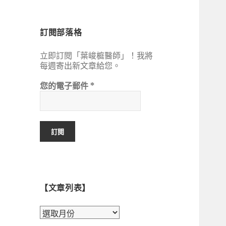
鍵
字:
訂閱部落格
立即訂閱「葉峻榳醫師」！我將
每週寄出新文章給您。
您的電子郵件
*
【文章列表】
【文
章