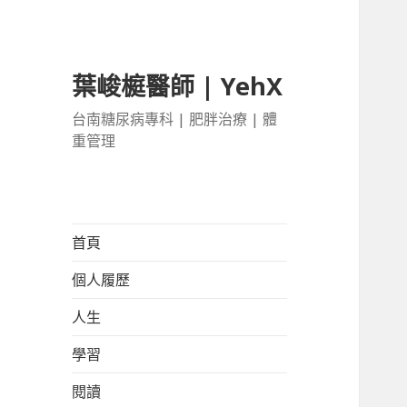
葉峻榳醫師 | YehX
台南糖尿病專科 | 肥胖治療 | 體
重管理
首頁
個人履歷
人生
學習
閱讀