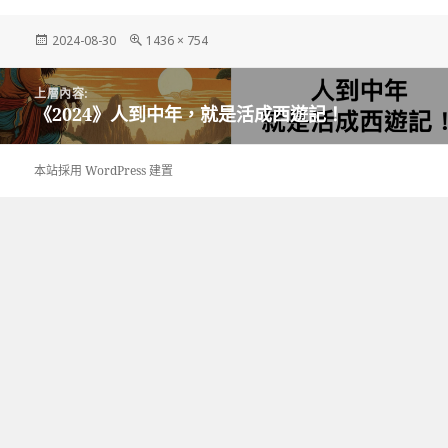
發
完
2024-08-30
1436 × 754
佈
整
日
尺
文
期:
寸
上層內容:
章
《2024》人到中年，就是活成西遊記！
導
覽
本站採用 WordPress 建置