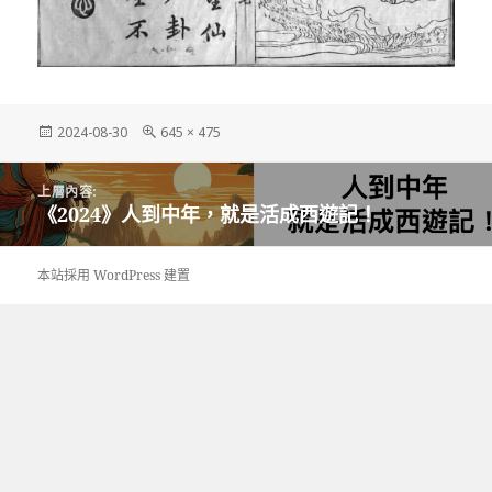
發
完
2024-08-30
645 × 475
佈
整
日
尺
文
期:
寸
上層內容:
章
《2024》人到中年，就是活成西遊記！
導
覽
本站採用 WordPress 建置