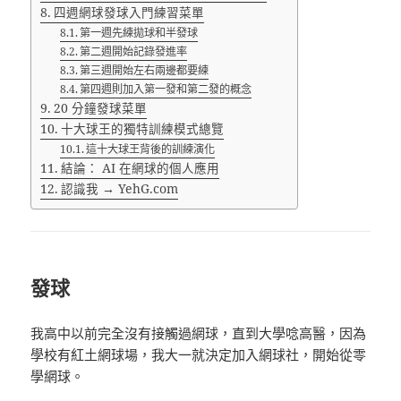
四週網球發球入門練習菜單
第一週先練拋球和半發球
第二週開始記錄發進率
第三週開始左右兩邊都要練
第四週則加入第一發和第二發的概念
20 分鐘發球菜單
十大球王的獨特訓練模式總覽
這十大球王背後的訓練演化
結論： AI 在網球的個人應用
認識我 → YehG.com
發球
我高中以前完全沒有接觸過網球，直到大學唸高醫，因為
學校有紅土網球場，我大一就決定加入網球社，開始從零
學網球。