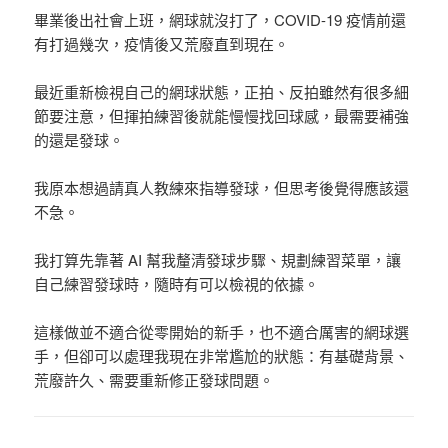
畢業後出社會上班，網球就沒打了，COVID-19 疫情前還
有打過幾次，疫情後又荒廢直到現在。
最近重新檢視自己的網球狀態，
正拍、反拍雖然有很多細
節要注意，但揮拍練習後就能慢慢找回球感，最需要補強
的還是發球。
我原本想過請真人教練來指導發球，但思考後覺得應該還
不急。
我打算先靠著 AI 幫我釐清發球步驟、規劃練習菜單
，讓
自己練習發球時，隨時有可以檢視的依據。
這樣做並不適合從零開始的新手，也不適合厲害的網球選
手，但卻可以處理我現在非常尷尬的狀態：有基礎背景、
荒廢許久、需要重新修正發球問題。