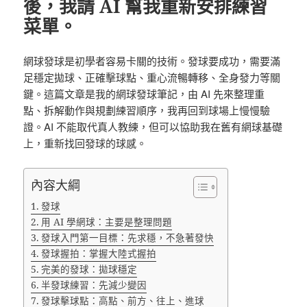
後，我請 AI 幫我重新安排練習
菜單。
網球發球是初學者容易卡關的技術。發球要成功，需要滿
足穩定
拋球、正確擊球點、重心流暢轉移、全身發力等關
鍵。這篇文章是我的網球發球筆記，
由
AI 先來整理重
點、拆解動作與規劃練習順序，我再回到球場上慢慢驗
證。AI 不能取代真人教練，但可以協助我在舊有網球基礎
上，重新找回發球的球感。
內容大綱
發球
用 AI 學網球：主要是整理問題
發球入門第一目標：先求穩，不急著發快
發球握拍：掌握大陸式握拍
完美的發球：拋球穩定
半發球練習：先減少變因
發球擊球點：高點、前方、往上、進球