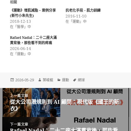
相關
《運動》增肌減脂 ~ 案例分享
抗老化手段 – 肌力訓練
(新竹小朱先生)
2016-11-10
2018-12-13
在「運動」中
在「醫學」中
Rafael Nadal：二十二座大滿
貫背後，那些看不到的疼痛
2026-06-14
在「運動」中
發
作
分
標
2026-05-29
葉峻榳
運動
網球
佈
者
類
籤
日
文
期:
上一篇文章
章
從大公司潛規則到 AI 顧問：現代版《國王的新
上
導
衣》
一
覽
篇
文
下一篇文章
章:
Rafael Nadal：二十二座大滿貫背後，那些看
下