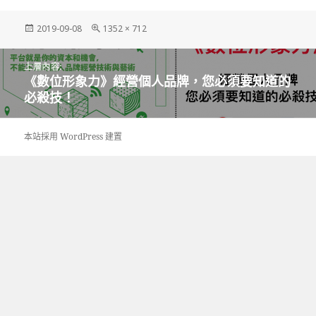
發
完
2019-09-08
1352 × 712
佈
整
日
尺
文
期:
寸
上層內容:
章
《數位形象力》經營個人品牌，您必須要知道的
導
必殺技！
覽
本站採用 WordPress 建置