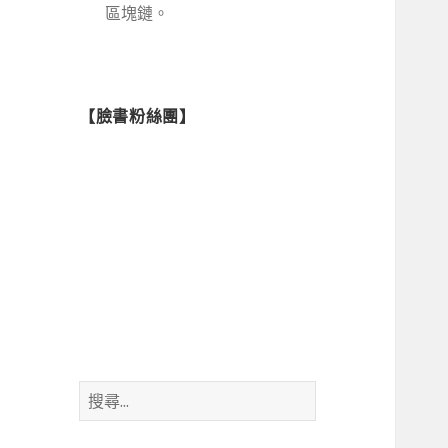
區塊鏈。
【臉書粉絲團】
搜
尋
關