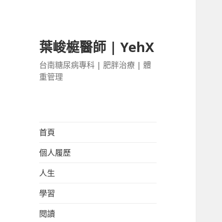
葉峻榳醫師 | YehX
台南糖尿病專科 | 肥胖治療 | 體
重管理
首頁
個人履歷
人生
學習
閱讀