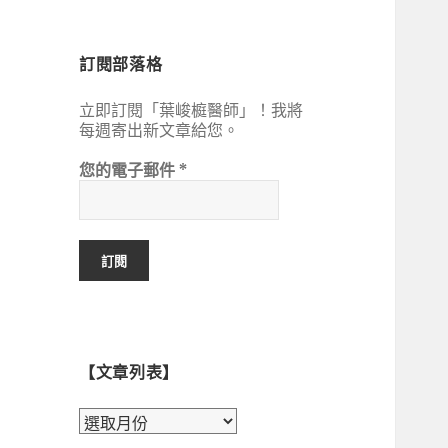
鍵
字:
訂閱部落格
立即訂閱「葉峻榳醫師」！我將
每週寄出新文章給您。
您的電子郵件
*
【文章列表】
【文
章