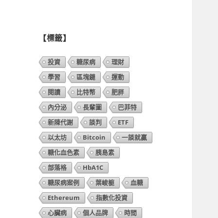
列
表】
【標籤】
投資
糖尿病
理財
學習
區塊鏈
運動
閱讀
比特幣
肥胖
內分泌
長輩圖
巴菲特
新陳代謝
談判
ETF
以太坊
Bitcoin
一談就贏
糖化血色素
胰島素
部落格
HbA1C
糖尿病案例
葉峻榳
血糖
Ethereum
指數化投資
心臟病
個人品牌
時間