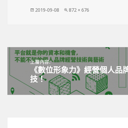
發
完
2019-09-08
872 × 676
佈
整
日
尺
期:
寸
文
章
上層內容:
《數位形象力》經營個人品
導
技！
覽