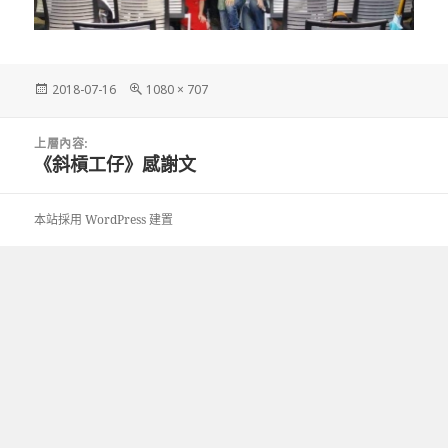
發
完
2018-07-16
1080 × 707
佈
整
日
尺
文
期:
寸
上層內容:
章
《斜槓工仔》感謝文
導
覽
本站採用 WordPress 建置