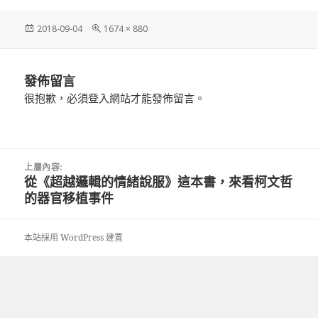
發
完
2018-09-04
1674 × 880
佈
整
日
尺
期:
寸
發佈留言
很抱歉，必須
登入
網站才能發佈留言。
文
上層內容:
章
從《超越邏輯的情緒說服》這本書，來看柯文哲
導
的器官移植事件
覽
本站採用 WordPress 建置